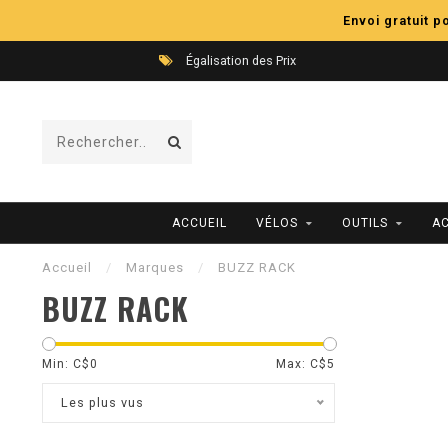
Envoi gratuit 
Égalisation des Prix
ACCUEIL
VÉLOS
OUTILS
A
Accueil
/
Marques
/
BUZZ RACK
BUZZ RACK
Min: C$
0
Max: C$
5
Les plus vus