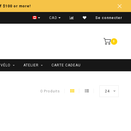
f $100 or more!
Expédition Rapide
CAD
Se connecter
0
 VÉLO
ATELIER
CARTE CADEAU
0 Produits
24