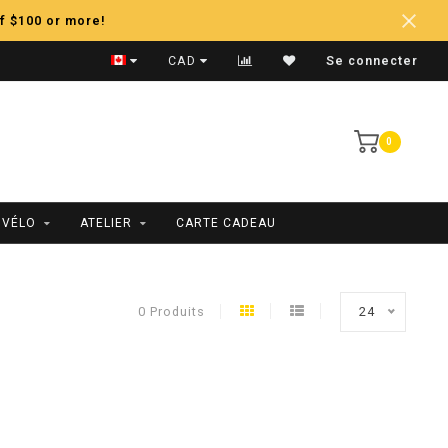
f $100 or more!
Expédition Rapide
CAD
Se connecter
0
 VÉLO
ATELIER
CARTE CADEAU
0 Produits
24