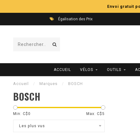
Envoi gratuit 
Égalisation des Prix
ACCUEIL
VÉLOS
OUTILS
A
Accueil
/
Marques
/
BOSCH
BOSCH
Min: C$
0
Max: C$
5
Les plus vus