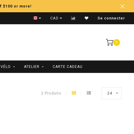
f $100 or more!
Expédition Rapide
CAD
Se connecter
0
 VÉLO
ATELIER
CARTE CADEAU
2 Produits
24