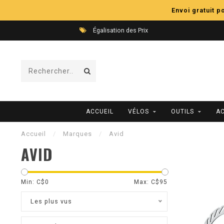
Envoi gratuit 
Égalisation des Prix
ACCUEIL
VÉLOS
OUTILS
A
Accueil
/
Marques
/
Avid
AVID
Min: C$
0
Max: C$
95
Les plus vus