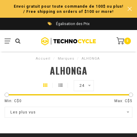
Envoi gratuit pour toute commande de 100$ ou plus!
/ Free shipping on orders of $100 or more!
Égalisation des Prix
0
Accueil
/
Marques
/
ALHONGA
ALHONGA
24
Min: C$
0
Max: C$
5
Les plus vus