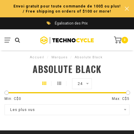
Envoi gratuit pour toute commande de 100$ ou plus!
/ Free shipping on orders of $100 or more!
Égalisation des Prix
0
Accueil
/
Marques
/
Absolute Black
ABSOLUTE BLACK
24
Min: C$
0
Max: C$
5
Les plus vus