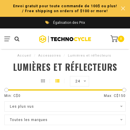
Envoi gratuit pour toute commande de 100$ ou plus!
/ Free shipping on orders of $100 or more!
Égalisation des Prix
0
Accueil
/
Accessoires
/
Lumières et réflecteurs
LUMIÈRES ET RÉFLECTEURS
24
Min: C$
0
Max: C$
150
Les plus vus
Toutes les marques