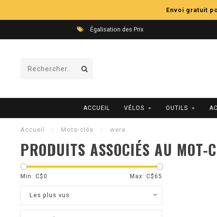
Envoi gratuit 
Égalisation des Prix
ACCUEIL
VÉLOS
OUTILS
A
Accueil
/
Mots-clés
/
wera
PRODUITS ASSOCIÉS AU MOT-
Min: C$
0
Max: C$
65
Les plus vus