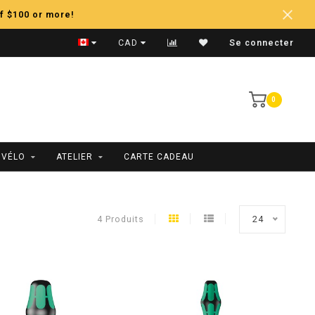
f $100 or more!
Expédition Rapide
CAD
Se connecter
0
 VÉLO
ATELIER
CARTE CADEAU
4 Produits
24