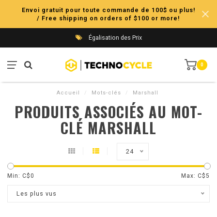
Envoi gratuit pour toute commande de 100$ ou plus!
/ Free shipping on orders of $100 or more!
Égalisation des Prix
0
Accueil
/
Mots-clés
/
Marshall
PRODUITS ASSOCIÉS AU MOT-
CLÉ MARSHALL
24
Min: C$
0
Max: C$
5
Les plus vus