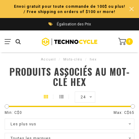
Envoi gratuit pour toute commande de 100$ ou plus!
/ Free shipping on orders of $100 or more!
Égalisation des Prix
0
Accueil
/
Mots-clés
/
hex
PRODUITS ASSOCIÉS AU MOT-
CLÉ HEX
24
Min: C$
0
Max: C$
65
Les plus vus
Toutes les marques