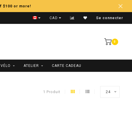
f $100 or more!
Expédition Rapide
CAD
Se connecter
0
 VÉLO
ATELIER
CARTE CADEAU
1 Produit
24