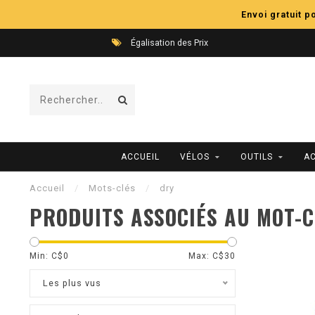
Envoi gratuit 
Égalisation des Prix
ACCUEIL
VÉLOS
OUTILS
A
Accueil
/
Mots-clés
/
dry
PRODUITS ASSOCIÉS AU MOT-C
Min: C$
0
Max: C$
30
Les plus vus