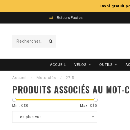
Envoi gratuit 
Retours Faciles
ACCUEIL
VÉLOS
OUTILS
A
Accueil
/
Mots-clés
/
27.5
PRODUITS ASSOCIÉS AU MOT-C
Min: C$
0
Max: C$
5
Les plus vus