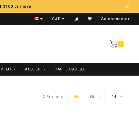
f $100 or more!
Égalisation des Prix
CAD
Se connecter
0
 VÉLO
ATELIER
CARTE CADEAU
0 Produits
24