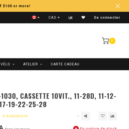
f $100 or more!
Expédition Rapide
CAD
Se connecter
0
 VÉLO
ATELIER
CARTE CADEAU
030, CASSETTE 10VIT., 11-28D, 11-12-
-17-19-22-25-28
0 évaluations
A
En rupture de stock