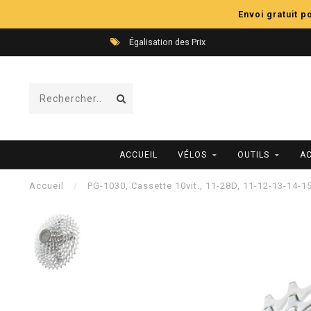
Envoi gratuit 
Égalisation des Prix
ACCUEIL
VÉLOS
OUTILS
A
Accueil
/
PG-1030, Cassette 10vit., 11-28D, 11-12-13-14-1