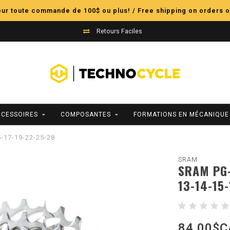
pour toute commande de 100$ ou plus! / Free shipping on orders o
Retours Faciles
CCESSOIRES
COMPOSANTES
FORMATIONS EN MÉCANIQUE
5-17-19-22-25-28
SRAM
SRAM PG-1
13-14-15
84,00$C