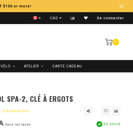
f $100 or more!
Expédition Rapide
CAD
Se connecter
0
 VÉLO
ATELIER
CARTE CADEAU
L SPA-2, CLÉ À ERGOTS
0 évaluations
A
En stock
Sans les taxes