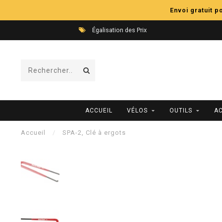
Envoi gratuit 
Égalisation des Prix
ACCUEIL
VÉLOS
OUTILS
A
Accueil
/
SPA-2, Clé à ergots