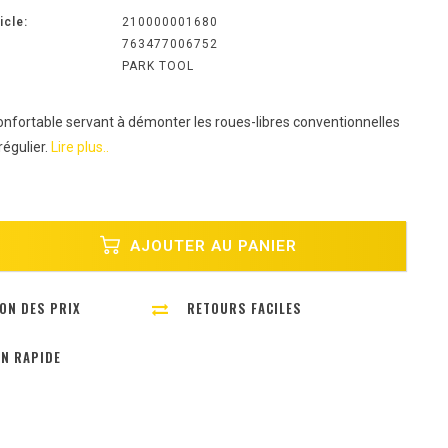
icle:
210000001680
763477006752
PARK TOOL
onfortable servant à démonter les roues-libres conventionnelles
régulier.
Lire plus..
AJOUTER AU PANIER
ON DES PRIX
RETOURS FACILES
ON RAPIDE