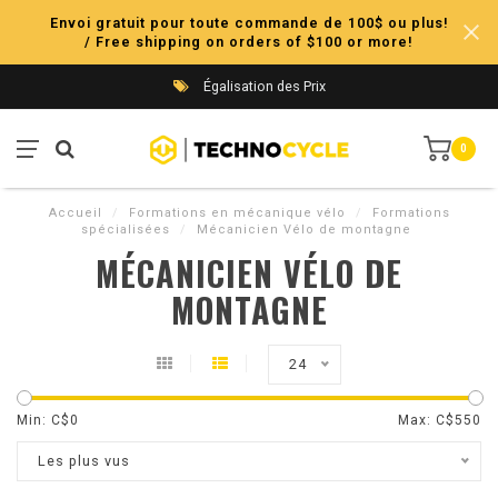
Envoi gratuit pour toute commande de 100$ ou plus!
/ Free shipping on orders of $100 or more!
Égalisation des Prix
0
Accueil
/
Formations en mécanique vélo
/
Formations
spécialisées
/
Mécanicien Vélo de montagne
MÉCANICIEN VÉLO DE
MONTAGNE
24
Min: C$
0
Max: C$
550
Les plus vus