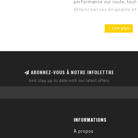
performance sur route, tout-t
détenu par ses dirigeants et
Lire plus
ABONNEZ-VOUS À NOTRE INFOLETTRE
And stay up to date with our latest offers
INFORMATIONS
À propos