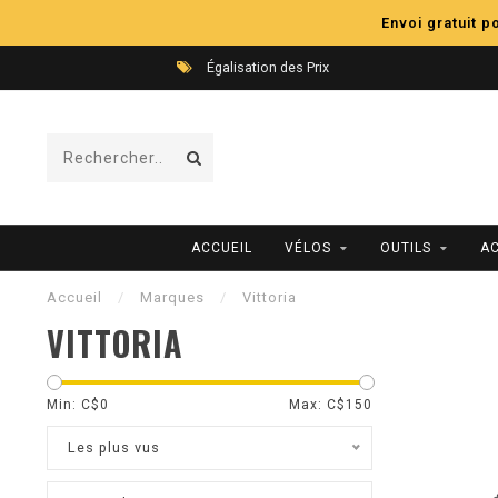
Envoi gratuit 
Égalisation des Prix
ACCUEIL
VÉLOS
OUTILS
A
Accueil
/
Marques
/
Vittoria
VITTORIA
Min: C$
0
Max: C$
150
Les plus vus