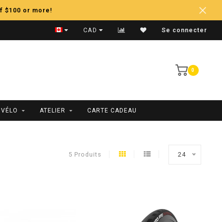
f $100 or more!
Expédition Rapide
CAD
Se connecter
0
 VÉLO
ATELIER
CARTE CADEAU
5 Produits
24