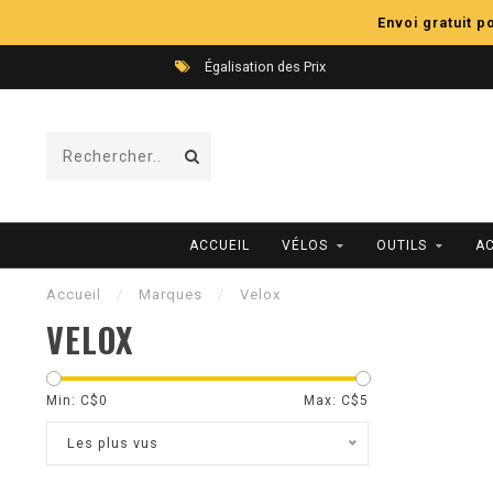
Envoi gratuit 
Égalisation des Prix
ACCUEIL
VÉLOS
OUTILS
A
Accueil
/
Marques
/
Velox
VELOX
Min: C$
0
Max: C$
5
Les plus vus