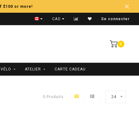
f $100 or more!
Expédition Rapide
CAD
Se connecter
0
 VÉLO
ATELIER
CARTE CADEAU
0 Produits
24