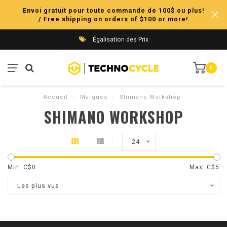
Envoi gratuit pour toute commande de 100$ ou plus!
/ Free shipping on orders of $100 or more!
Égalisation des Prix
0
Accueil
/
Marques
/
Shimano Workshop
SHIMANO WORKSHOP
24
Min: C$
0
Max: C$
5
Les plus vus