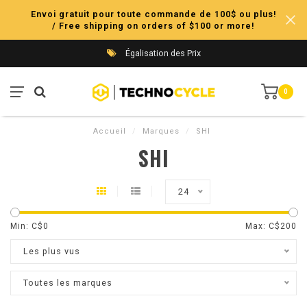
Envoi gratuit pour toute commande de 100$ ou plus!
/ Free shipping on orders of $100 or more!
Égalisation des Prix
0
Accueil
/
Marques
/
SHI
SHI
24
Min: C$
0
Max: C$
200
Les plus vus
Toutes les marques