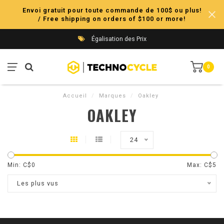
Envoi gratuit pour toute commande de 100$ ou plus!
/ Free shipping on orders of $100 or more!
Égalisation des Prix
0
Accueil
/
Marques
/
Oakley
OAKLEY
24
Min: C$
0
Max: C$
5
Les plus vus