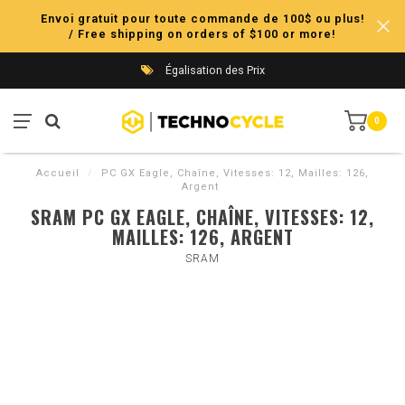
Envoi gratuit pour toute commande de 100$ ou plus!
/ Free shipping on orders of $100 or more!
Égalisation des Prix
0
Accueil
/
PC GX Eagle, Chaîne, Vitesses: 12, Mailles: 126,
Argent
SRAM PC GX EAGLE, CHAÎNE, VITESSES: 12,
MAILLES: 126, ARGENT
SRAM