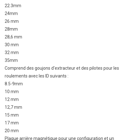
22.3mm
24mm
26 mm
28mm
28,6 mm
30 mm
32 mm
35mm
Comprend des goujons d'extracteur et des pilotes pour les
roulements avec les ID suivants :
8.5-9mm
10 mm
12 mm
12,7 mm
15 mm
17 mm
20 mm
Plaque arrière magnétique pour une configuration et un