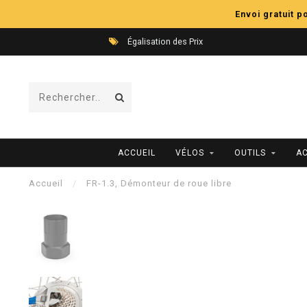
Envoi gratuit 
Égalisation des Prix
ACCUEIL
VÉLOS
OUTILS
A
Accueil
/
FR-1.3, Démonteur de roue libre