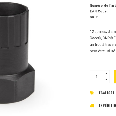
Numéro de l'art
EAN Code:
SKU:
12 splines, dia
Race®, DNP® Epo
un trou à traver
peut être utilis
ÉGALISATI
EXPÉDITI