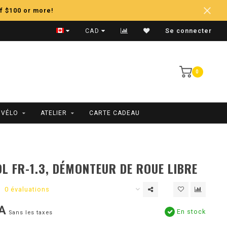
f $100 or more!
Expédition Rapide
CAD
Se connecter
0
 VÉLO
ATELIER
CARTE CADEAU
L FR-1.3, DÉMONTEUR DE ROUE LIBRE
0 évaluations
A
En stock
Sans les taxes