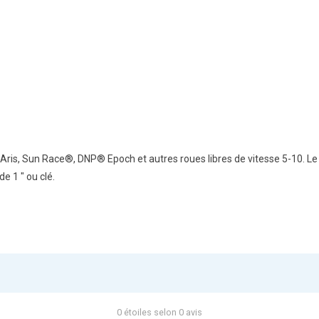
s, Sun Race®, DNP® Epoch et autres roues libres de vitesse 5-10. Le F
e 1 " ou clé.
0 étoiles selon 0 avis