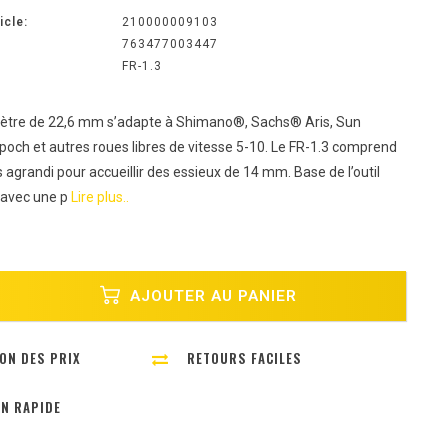
icle:
210000009103
763477003447
FR-1.3
mètre de 22,6 mm s’adapte à Shimano®, Sachs® Aris, Sun
ch et autres roues libres de vitesse 5-10. Le FR-1.3 comprend
s agrandi pour accueillir des essieux de 14 mm. Base de l’outil
é avec une p
Lire plus..
AJOUTER AU PANIER
ON DES PRIX
RETOURS FACILES
ON RAPIDE