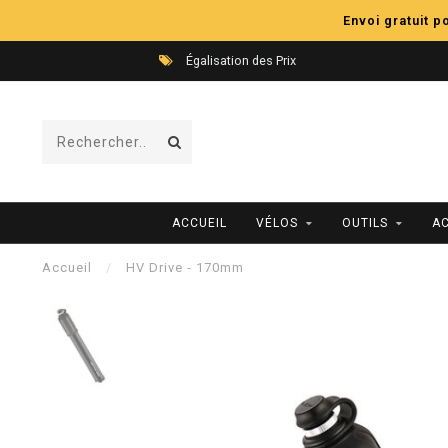
Envoi gratuit 
Égalisation des Prix
ACCUEIL
VÉLOS
OUTILS
A
Accueil
/
HV Drive - 170mm