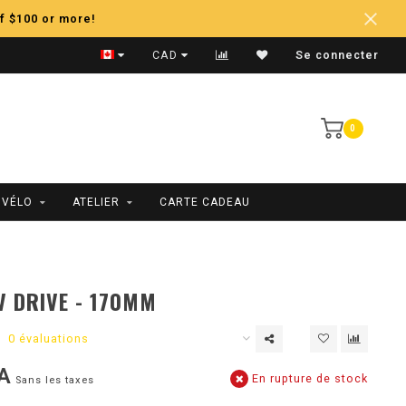
f $100 or more!
Expédition Rapide
CAD
Se connecter
0
 VÉLO
ATELIER
CARTE CADEAU
V DRIVE - 170MM
0 évaluations
A
En rupture de stock
Sans les taxes