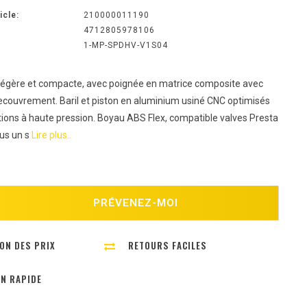
icle:
210000011190
4712805978106
1-MP-SPDHV-V1S04
égère et compacte, avec poignée en matrice composite avec
ecouvrement. Baril et piston en aluminium usiné CNC optimisés
tions à haute pression. Boyau ABS Flex, compatible valves Presta
lus un s
Lire plus..
PRÉVENEZ-MOI
ON DES PRIX
RETOURS FACILES
ON RAPIDE