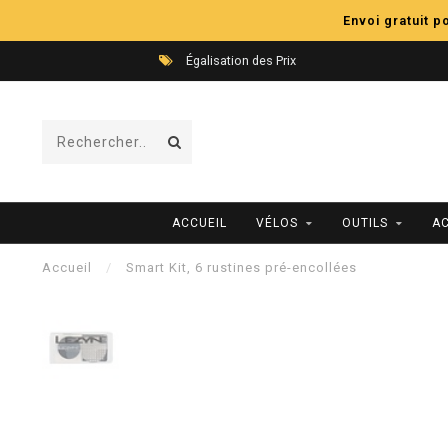
Envoi gratuit 
Égalisation des Prix
ACCUEIL
VÉLOS
OUTILS
A
Accueil
/
Smart Kit, 6 rustines pré-encollées