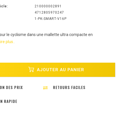
icle:
210000002891
4712805970247
1-PK-SMART-V16P
pour le cyclisme dans une mallette ultra compacte en
ire plus..
AJOUTER AU PANIER
ON DES PRIX
RETOURS FACILES
ON RAPIDE