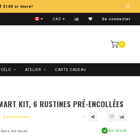
f $100 or more!
Expédition Rapide
CAD
Se connecter
0
 VÉLO
ATELIER
CARTE CADEAU
MART KIT, 6 RUSTINES PRÉ-ENCOLLÉES
0 évaluations
En stock
Sans les taxes