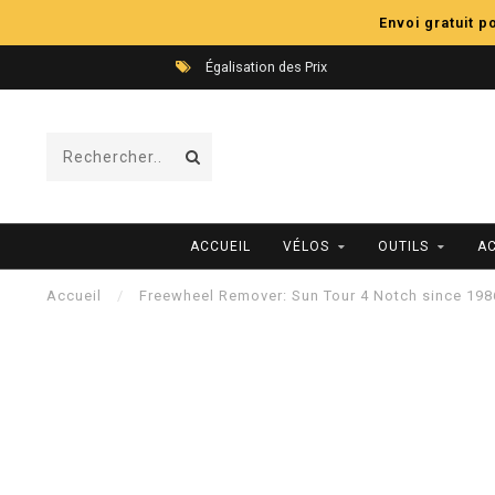
Envoi gratuit 
Égalisation des Prix
ACCUEIL
VÉLOS
OUTILS
A
Accueil
/
Freewheel Remover: Sun Tour 4 Notch since 198