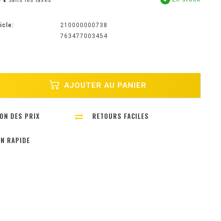
Sans les taxes
icle:
210000000738
763477003454
AJOUTER AU PANIER
ON DES PRIX
RETOURS FACILES
ON RAPIDE