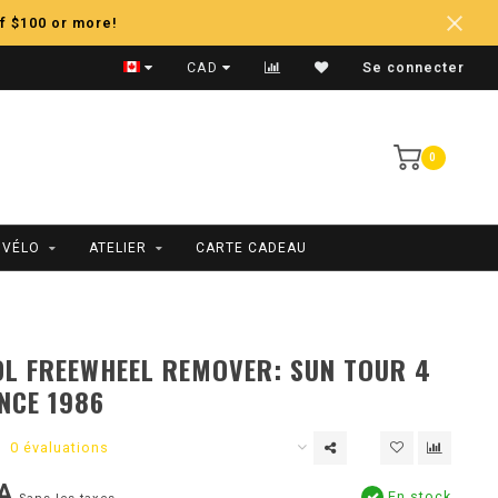
f $100 or more!
Expédition Rapide
CAD
Se connecter
0
 VÉLO
ATELIER
CARTE CADEAU
L FREEWHEEL REMOVER: SUN TOUR 4
NCE 1986
0 évaluations
A
En stock