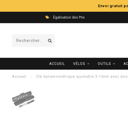
Envoi gratuit 
Égalisation des Prix
ACCUEIL
VÉLOS
OUTILS
A
Accueil
/
Clé dynamométrique ajustable 3-15nm avec doui