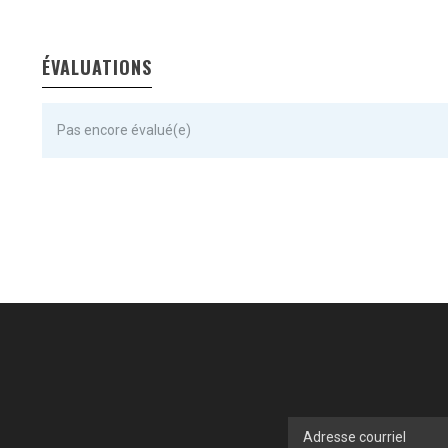
ÉVALUATIONS
Pas encore évalué(e)