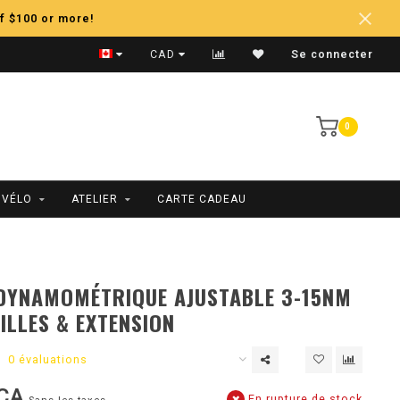
f $100 or more!
Expédition Rapide
CAD
Se connecter
0
 VÉLO
ATELIER
CARTE CADEAU
 DYNAMOMÉTRIQUE AJUSTABLE 3-15NM
ILLES & EXTENSION
0 évaluations
CA
En rupture de stock