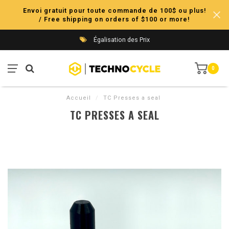
Envoi gratuit pour toute commande de 100$ ou plus!
/ Free shipping on orders of $100 or more!
Égalisation des Prix
0
Accueil
/
TC Presses a seal
TC PRESSES A SEAL