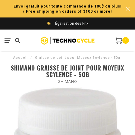
Envoi gratuit pour toute commande de 100$ ou plus!
/ Free shipping on orders of $100 or more!
Égalisation des Prix
0
Accueil
/
Graisse de Joint pour Moyeux Scylence - 50g
SHIMANO GRAISSE DE JOINT POUR MOYEUX
SCYLENCE - 50G
SHIMANO