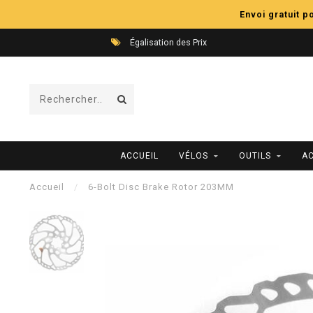
Envoi gratuit 
Égalisation des Prix
ACCUEIL
VÉLOS
OUTILS
A
Accueil
/
6-Bolt Disc Brake Rotor 203MM