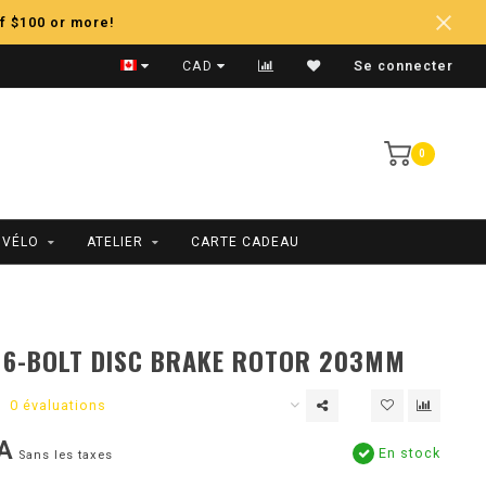
f $100 or more!
Expédition Rapide
CAD
Se connecter
0
 VÉLO
ATELIER
CARTE CADEAU
 6-BOLT DISC BRAKE ROTOR 203MM
0 évaluations
A
En stock
Sans les taxes