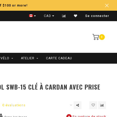
f $100 or more!
Expédition Rapide
CAD
Se connecter
0
 VÉLO
ATELIER
CARTE CADEAU
L SWB-15 CLÉ À CARDAN AVEC PRISE
0 évaluations
A
En rupture de stock