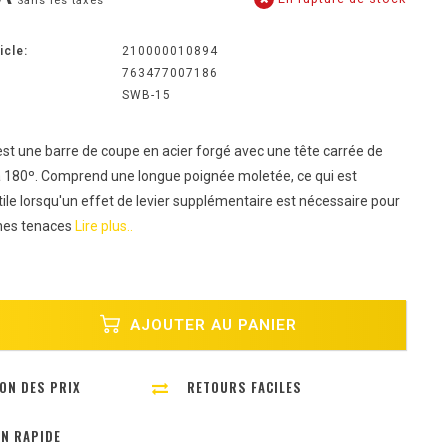
Sans les taxes
icle:
210000010894
763477007186
SWB-15
st une barre de coupe en acier forgé avec une tête carrée de
 à 180º. Comprend une longue poignée moletée, ce qui est
le lorsqu'un effet de levier supplémentaire est nécessaire pour
ches tenaces
Lire plus..
AJOUTER AU PANIER
ON DES PRIX
RETOURS FACILES
ON RAPIDE