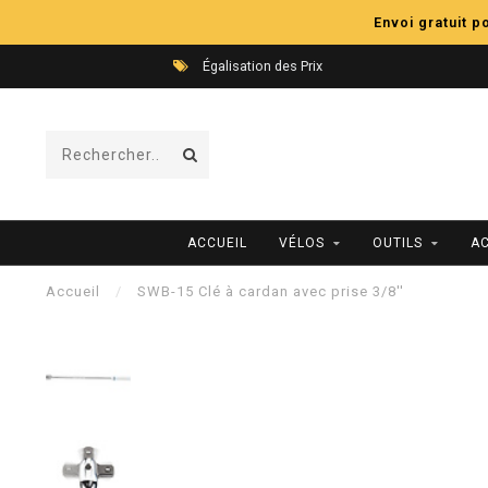
Envoi gratuit 
Égalisation des Prix
ACCUEIL
VÉLOS
OUTILS
A
Accueil
/
SWB-15 Clé à cardan avec prise 3/8''