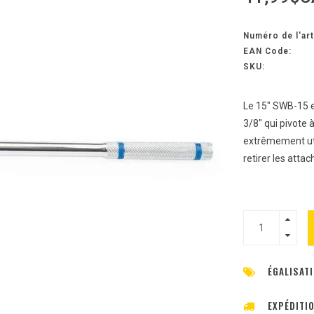
Numéro de l'art
EAN Code:
SKU:
Le 15" SWB-15 e
3/8" qui pivote
extrêmement uti
retirer les atta
ÉGALISATI
EXPÉDITI