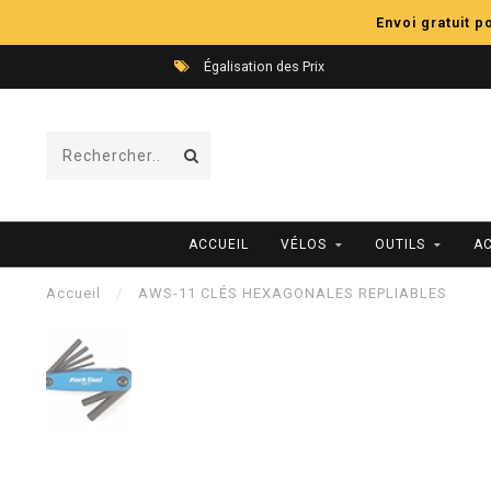
Envoi gratuit 
Égalisation des Prix
ACCUEIL
VÉLOS
OUTILS
A
Accueil
/
AWS-11 CLÉS HEXAGONALES REPLIABLES