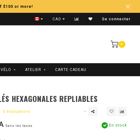
f $100 or more!
Expédition Rapide
CAD
Se connecter
0
 VÉLO
ATELIER
CARTE CADEAU
LÉS HEXAGONALES REPLIABLES
0 évaluations
A
En stock
Sans les taxes