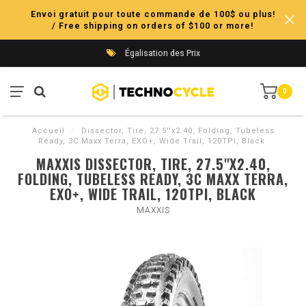
Envoi gratuit pour toute commande de 100$ ou plus!
/ Free shipping on orders of $100 or more!
Égalisation des Prix
0
Accueil
/
Dissector, Tire, 27.5''x2.40, Folding, Tubeless
Ready, 3C Maxx Terra, EXO+, Wide Trail, 120TPI, Black
MAXXIS DISSECTOR, TIRE, 27.5''X2.40,
FOLDING, TUBELESS READY, 3C MAXX TERRA,
EXO+, WIDE TRAIL, 120TPI, BLACK
MAXXIS