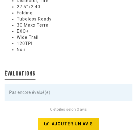
Dissector, Tire
27.5''x2.40
Folding
Tubeless Ready
3C Maxx Terra
EXO+
Wide Trail
120TPI
Noir
ÉVALUATIONS
Pas encore évalué(e)
0 étoiles selon 0 avis
AJOUTER UN AVIS