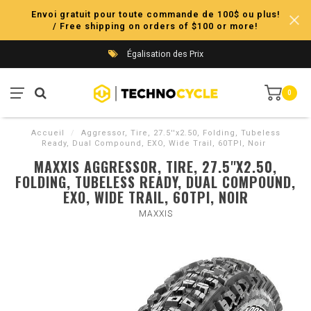
Envoi gratuit pour toute commande de 100$ ou plus!
/ Free shipping on orders of $100 or more!
Égalisation des Prix
0
Accueil
/
Aggressor, Tire, 27.5''x2.50, Folding, Tubeless
Ready, Dual Compound, EXO, Wide Trail, 60TPI, Noir
MAXXIS AGGRESSOR, TIRE, 27.5''X2.50,
FOLDING, TUBELESS READY, DUAL COMPOUND,
EXO, WIDE TRAIL, 60TPI, NOIR
MAXXIS