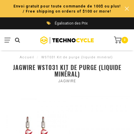
Envoi gratuit pour toute commande de 100$ ou plus!
/ Free shipping on orders of $100 or more!
Égalisation des Prix
0
Accueil
/
WST031 Kit de purge (liquide minéral)
JAGWIRE WST031 KIT DE PURGE (LIQUIDE
MINÉRAL)
JAGWIRE