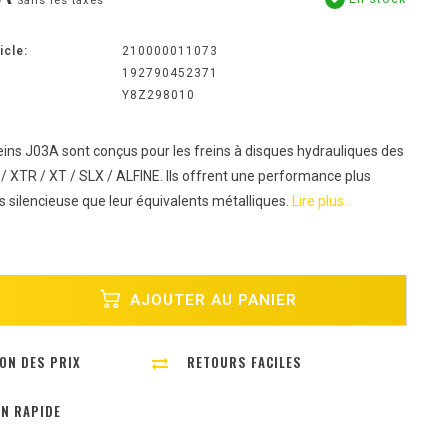
Sans les taxes
icle:
210000011073
192790452371
Y8Z298010
eins J03A sont conçus pour les freins à disques hydrauliques des
 XTR / XT / SLX / ALFINE. Ils offrent une performance plus
s silencieuse que leur équivalents métalliques.
Lire plus..
AJOUTER AU PANIER
ON DES PRIX
RETOURS FACILES
ON RAPIDE