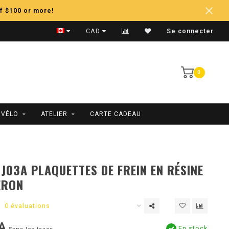
f $100 or more!
Expédition Rapide
CAD
Se connecter
0
 VÉLO
ATELIER
CARTE CADEAU
J03A PLAQUETTES DE FREIN EN RÉSINE
ERON
0 évaluations
A
En stock