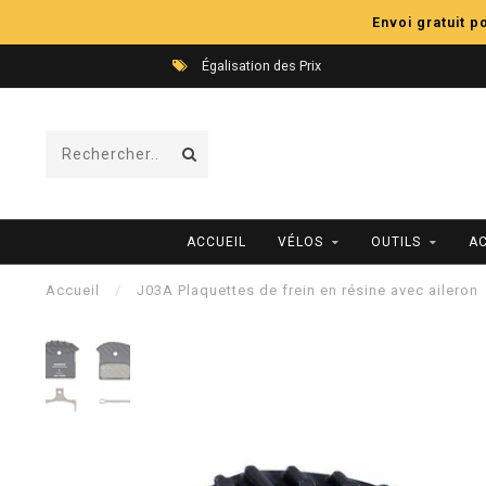
Envoi gratuit 
Égalisation des Prix
ACCUEIL
VÉLOS
OUTILS
A
Accueil
/
J03A Plaquettes de frein en résine avec aileron