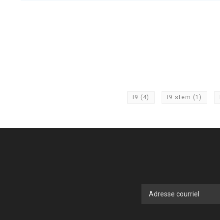
I9
(4)
I9 stem
(1)