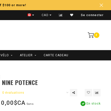
f $100 or more!
Expédition Rapide
CAD
Se connecter
0
 VÉLO
ATELIER
CARTE CADEAU
E
 NINE POTENCE
0 évaluations
10,00$CA
En stock
Sans