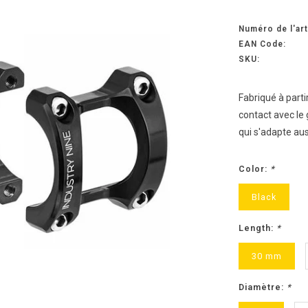
Numéro de l'art
EAN Code:
SKU:
Fabriqué à parti
contact avec le 
qui s'adapte aus
Color:
*
Black
Length:
*
30 mm
Diamètre:
*