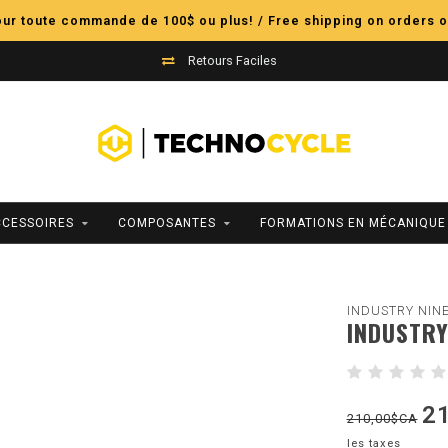
pour toute commande de 100$ ou plus! / Free shipping on orders o
Retours Faciles
CCESSOIRES
COMPOSANTES
FORMATIONS EN MÉCANIQUE
INDUSTRY NIN
INDUSTRY
2
210,00$CA
les taxes