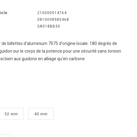
icle:
210000014764
0810098985468
SA318BB30
r de billettes d'aluminium 7075 d'origine locale. 180 degrés de
guidon sur le corps de la potence pour une sécurité sans torsion
si bien aux guidons en alliage qu'en carbone.
32 mm
40 mm