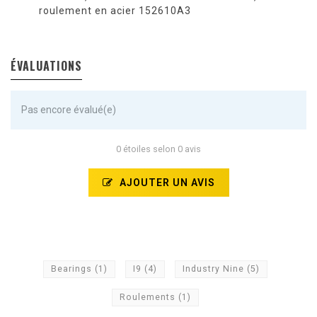
roulement en acier 152610A3
ÉVALUATIONS
Pas encore évalué(e)
0 étoiles selon 0 avis
AJOUTER UN AVIS
Bearings
(1)
I9
(4)
Industry Nine
(5)
Roulements
(1)