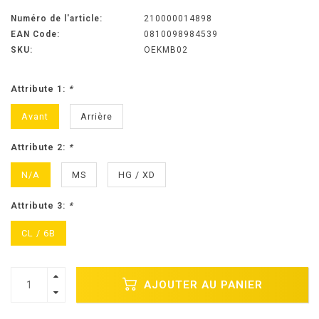
Numéro de l'article:
210000014898
EAN Code:
0810098984539
SKU:
OEKMB02
Attribute 1:
*
Avant
Arrière
Attribute 2:
*
N/A
MS
HG / XD
Attribute 3:
*
CL / 6B
AJOUTER AU PANIER