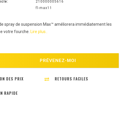
icle:
210000005616
fl-max11
 de spray de suspension Max™ améliorera immédiatement les
e votre fourche.
Lire plus..
PRÉVENEZ-MOI
ON DES PRIX
RETOURS FACILES
ON RAPIDE