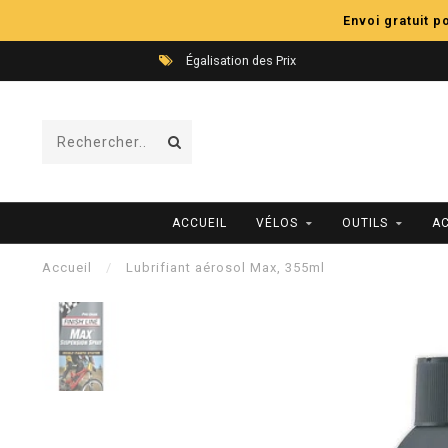
Envoi gratuit 
Égalisation des Prix
ACCUEIL
VÉLOS
OUTILS
A
Accueil
/
Lubrifiant aérosol Max, 355ml