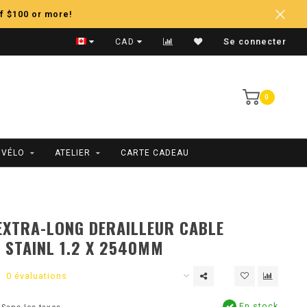
f $100 or more!
Expédition Rapide
CAD
Se connecter
0
 VÉLO
ATELIER
CARTE CADEAU
EXTRA-LONG DERAILLEUR CABLE
 STAINL 1.2 X 2540MM
0 évaluations
En stock