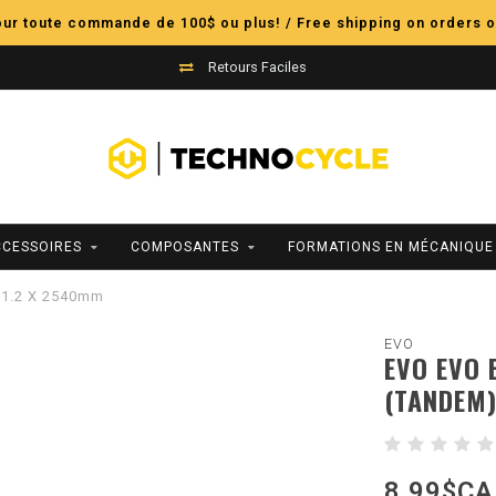
pour toute commande de 100$ ou plus! / Free shipping on orders o
Retours Faciles
CCESSOIRES
COMPOSANTES
FORMATIONS EN MÉCANIQUE
l 1.2 X 2540mm
EVO
EVO EVO 
(TANDEM)
8,99$CA