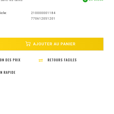
Sans les taxes
icle:
210000001184
770612051201
AJOUTER AU PANIER
ON DES PRIX
RETOURS FACILES
ON RAPIDE