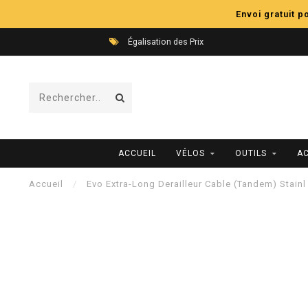
Envoi gratuit 
Égalisation des Prix
ACCUEIL
VÉLOS
OUTILS
A
Accueil
/
Evo Extra-Long Derailleur Cable (Tandem) Stain