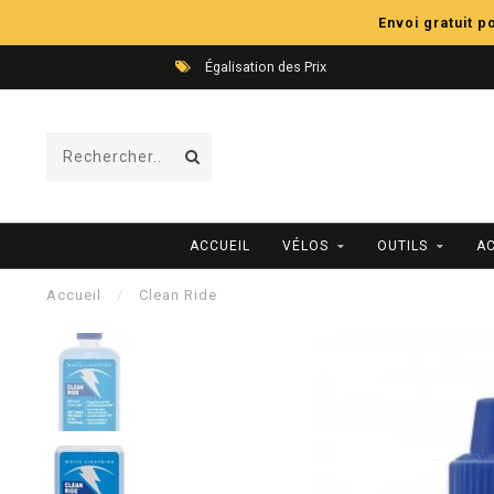
Envoi gratuit 
Égalisation des Prix
ACCUEIL
VÉLOS
OUTILS
A
Accueil
/
Clean Ride