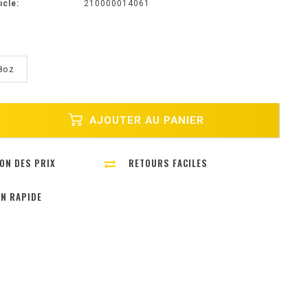
icle:
210000014061
8oz
AJOUTER AU PANIER
ON DES PRIX
RETOURS FACILES
ON RAPIDE