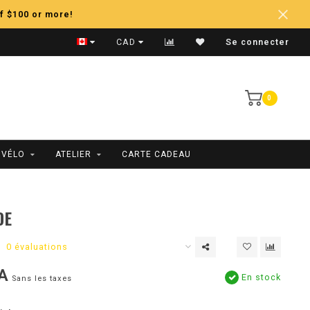
f $100 or more!
Expédition Rapide
CAD
Se connecter
0
 VÉLO
ATELIER
CARTE CADEAU
DE
0 évaluations
A
En stock
Sans les taxes