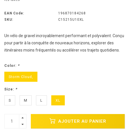
EAN Code:
196870184268
SKU:
C15215U10XL
Un vélo de gravel incroyablement performant et polyvalent. Conçu
pour partir à la conquête de nouveaux horizons, explorer des
itinéraires moins fréquentés ou accélérer vos trajets quotidiens.
Color:
*
Storm Cloud,
Size:
*
S
M
L
XL
AJOUTER AU PANIER