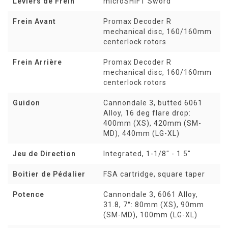
Leviers de Frein
microSHIFT Sword
Frein Avant
Promax Decoder R
mechanical disc, 160/160mm
centerlock rotors
Frein Arrière
Promax Decoder R
mechanical disc, 160/160mm
centerlock rotors
Guidon
Cannondale 3, butted 6061
Alloy, 16 deg flare drop:
400mm (XS), 420mm (SM-
MD), 440mm (LG-XL)
Jeu de Direction
Integrated, 1-1/8" - 1.5"
Boitier de Pédalier
FSA cartridge, square taper
Potence
Cannondale 3, 6061 Alloy,
31.8, 7°: 80mm (XS), 90mm
(SM-MD), 100mm (LG-XL)