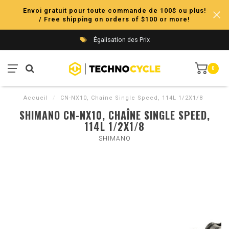
Envoi gratuit pour toute commande de 100$ ou plus!
/ Free shipping on orders of $100 or more!
Égalisation des Prix
0
Accueil
/
CN-NX10, Chaîne Single Speed, 114L 1/2X1/8
SHIMANO CN-NX10, CHAÎNE SINGLE SPEED,
114L 1/2X1/8
SHIMANO