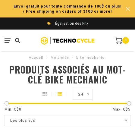
Envoi gratuit pour toute commande de 100$ ou plus!
/ Free shipping on orders of $100 or more!
Égalisation des Prix
0
Accueil
/
Mots-clés
/
bike mechanic
PRODUITS ASSOCIÉS AU MOT-
CLÉ BIKE MECHANIC
24
Min: C$
0
Max: C$
5
Les plus vus